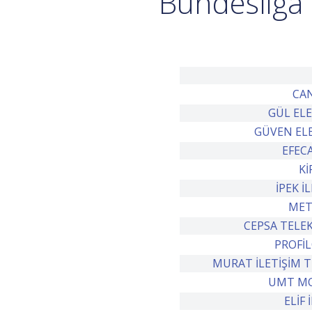
Bundesliga 
CAN
GÜL EL
GÜVEN ELE
EFECA
Kİ
İPEK İ
MET
CEPSA TELE
PROFİL
MURAT İLETİŞİM 
UMT MOT
ELİF