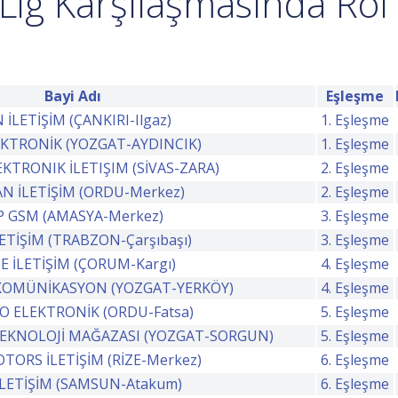
Lig Karşılaşmasında Rol 
Bayi Adı
Eşleşme
 İLETİŞİM (ÇANKIRI-Ilgaz)
1. Eşleşme
EKTRONİK (YOZGAT-AYDINCIK)
1. Eşleşme
KTRONIK İLETIŞIM (SİVAS-ZARA)
2. Eşleşme
N İLETİŞİM (ORDU-Merkez)
2. Eşleşme
P GSM (AMASYA-Merkez)
3. Eşleşme
LETİŞİM (TRABZON-Çarşıbaşı)
3. Eşleşme
E İLETİŞİM (ÇORUM-Kargı)
4. Eşleşme
KOMÜNİKASYON (YOZGAT-YERKÖY)
4. Eşleşme
O ELEKTRONİK (ORDU-Fatsa)
5. Eşleşme
TEKNOLOJİ MAĞAZASI (YOZGAT-SORGUN)
5. Eşleşme
ORS İLETİŞİM (RİZE-Merkez)
6. Eşleşme
 İLETİŞİM (SAMSUN-Atakum)
6. Eşleşme