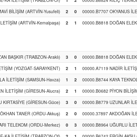
SE-KA İLETİŞİM (TRABZON-Of)
1
2
00000.B8824 KILIÇ TEKNOL
AVİ BİLİŞİM (ARTVİN-Yusufeli)
2
0
00000.B7707 OKYANUS İLE
İLETİŞİM (ARTVİN-Kemalpaşa)
2
1
00000.B8818 DOĞAN ELEK
AN BAŞKIR (TRABZON-Araklı)
3
0
00000.B8818 DOĞAN ELEK
LETİŞİM (YOZGAT-SARAYKENT)
2
1
00000.A7119 NADİR İLETİ
LA İLETİŞİM (SAMSUN-Havza)
1
2
00000.B8744 KAYA TEKNOLO
 İLETİŞİM (GİRESUN-Alucra)
2
1
00000.B0682 PİYON BİLİŞ
U KIRTASİYE (GİRESUN-Güce)
3
0
00000.B8779 UZUNLAR İLE
GÖKHAN TANER (ORDU-Akkuş)
2
0
00000.37897 AKDOĞAN İL
ŞARI TELEKOM (ORDU-Merkez)
0
3
00000.B8964 UĞURLU İLE
SE-KA İLETİŞİM (TRABZON-Of)
2
1
00000.B6742 ERGİN AKSU 