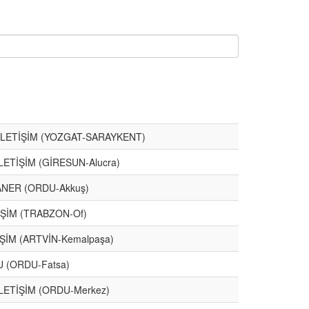
 İLETİŞİM (YOZGAT-SARAYKENT)
ETİŞİM (GİRESUN-Alucra)
ANER (ORDU-Akkuş)
İŞİM (TRABZON-Of)
İŞİM (ARTVİN-Kemalpaşa)
U (ORDU-Fatsa)
LETİŞİM (ORDU-Merkez)