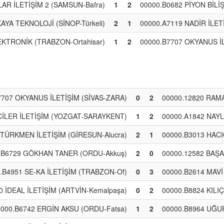
AR İLETİŞİM 2 (SAMSUN-Bafra)
1
2
00000.B0682 PİYON BİL
AYA TEKNOLOJİ (SİNOP-Türkeli)
2
1
00000.A7119 NADİR İLET
KTRONİK (TRABZON-Ortahisar)
1
2
00000.B7707 OKYANUS İL
7707 OKYANUS İLETİŞİM (SİVAS-ZARA)
0
2
00000.12820 RAMA
CİLER İLETİŞİM (YOZGAT-SARAYKENT)
1
2
00000.A1842 NAYL
 TÜRKMEN İLETİŞİM (GİRESUN-Alucra)
2
1
00000.B3013 HAC
.B6729 GÖKHAN TANER (ORDU-Akkuş)
2
0
00000.12582 BAŞ
.B4951 SE-KA İLETİŞİM (TRABZON-Of)
0
3
00000.B2614 MAVİ 
0 İDEAL İLETİŞİM (ARTVİN-Kemalpaşa)
0
2
00000.B8824 KILI
0000.B6742 ERGİN AKSU (ORDU-Fatsa)
1
2
00000.B8964 UĞU