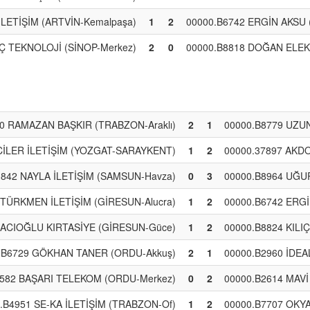
İLETİŞİM (ARTVİN-Kemalpaşa)
1
2
00000.B6742 ERGİN AKSU 
IÇ TEKNOLOJİ (SİNOP-Merkez)
2
0
00000.B8818 DOĞAN ELEK
0 RAMAZAN BAŞKIR (TRABZON-Araklı)
2
1
00000.B8779 UZUN
CİLER İLETİŞİM (YOZGAT-SARAYKENT)
1
2
00000.37897 AKD
1842 NAYLA İLETİŞİM (SAMSUN-Havza)
0
3
00000.B8964 UĞU
 TÜRKMEN İLETİŞİM (GİRESUN-Alucra)
1
2
00000.B6742 ERGİ
HACIOĞLU KIRTASİYE (GİRESUN-Güce)
1
2
00000.B8824 KILI
.B6729 GÖKHAN TANER (ORDU-Akkuş)
2
1
00000.B2960 İDEA
2582 BAŞARI TELEKOM (ORDU-Merkez)
0
2
00000.B2614 MAVİ 
.B4951 SE-KA İLETİŞİM (TRABZON-Of)
1
2
00000.B7707 OKYA