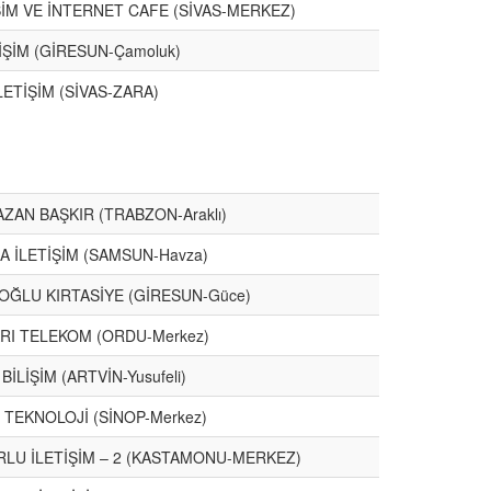
İŞİM VE İNTERNET CAFE (SİVAS-MERKEZ)
İŞİM (GİRESUN-Çamoluk)
ETİŞİM (SİVAS-ZARA)
ZAN BAŞKIR (TRABZON-Araklı)
A İLETİŞİM (SAMSUN-Havza)
IOĞLU KIRTASİYE (GİRESUN-Güce)
ARI TELEKOM (ORDU-Merkez)
BİLİŞİM (ARTVİN-Yusufeli)
Ç TEKNOLOJİ (SİNOP-Merkez)
RLU İLETİŞİM – 2 (KASTAMONU-MERKEZ)