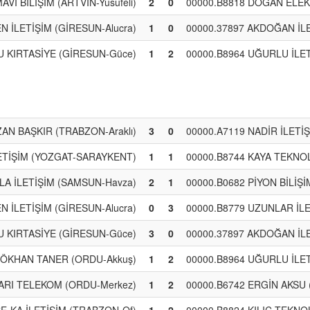
AVİ BİLİŞİM (ARTVİN-Yusufeli)
2
0
00000.B8818 DOĞAN ELEK
 İLETİŞİM (GİRESUN-Alucra)
1
0
00000.37897 AKDOĞAN İL
U KIRTASİYE (GİRESUN-Güce)
1
2
00000.B8964 UĞURLU İLE
AN BAŞKIR (TRABZON-Araklı)
3
0
00000.A7119 NADİR İLETİ
LETİŞİM (YOZGAT-SARAYKENT)
1
1
00000.B8744 KAYA TEKNOLO
LA İLETİŞİM (SAMSUN-Havza)
2
1
00000.B0682 PİYON BİLİŞ
 İLETİŞİM (GİRESUN-Alucra)
0
3
00000.B8779 UZUNLAR İLE
U KIRTASİYE (GİRESUN-Güce)
3
0
00000.37897 AKDOĞAN İL
GÖKHAN TANER (ORDU-Akkuş)
1
2
00000.B8964 UĞURLU İLE
ŞARI TELEKOM (ORDU-Merkez)
1
2
00000.B6742 ERGİN AKSU 