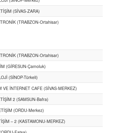
OJİ (SİNOP-Merkez)
TİŞİM (SİVAS-ZARA)
TRONİK (TRABZON-Ortahisar)
TRONİK (TRABZON-Ortahisar)
ŞİM (GİRESUN-Çamoluk)
Jİ (SİNOP-Türkeli)
İM VE İNTERNET CAFE (SİVAS-MERKEZ)
TİŞİM 2 (SAMSUN-Bafra)
ETİŞİM (ORDU-Merkez)
TİŞİM – 2 (KASTAMONU-MERKEZ)
(ORDU-Fatsa)