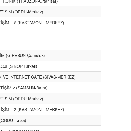
TRONİK (TRABZON-Ortahisar)
ETİŞİM (ORDU-Merkez)
TİŞİM – 2 (KASTAMONU-MERKEZ)
ŞİM (GİRESUN-Çamoluk)
Jİ (SİNOP-Türkeli)
İM VE İNTERNET CAFE (SİVAS-MERKEZ)
TİŞİM 2 (SAMSUN-Bafra)
ETİŞİM (ORDU-Merkez)
TİŞİM – 2 (KASTAMONU-MERKEZ)
(ORDU-Fatsa)