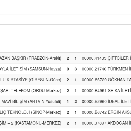
AZAN BAŞKIR (TRABZON-Araklı)
2
1
00000.41435 ÇİFTCİLER
AYLA İLETİŞİM (SAMSUN-Havza)
0
3
00000.21746 TÜRKMEN İL
LU KIRTASİYE (GİRESUN-Güce)
2
1
00000.B6729 GÖKHAN T
AŞARI TELEKOM (ORDU-Merkez)
2
1
00000.B4951 SE-KA İLET
MAVİ BİLİŞİM (ARTVİN-Yusufeli)
1
2
00000.B2960 İDEAL İLET
ILIÇ TEKNOLOJİ (SİNOP-Merkez)
2
1
00000.B6742 ERGİN AKS
İŞİM – 2 (KASTAMONU-MERKEZ)
2
1
00000.37897 AKDOĞAN İ