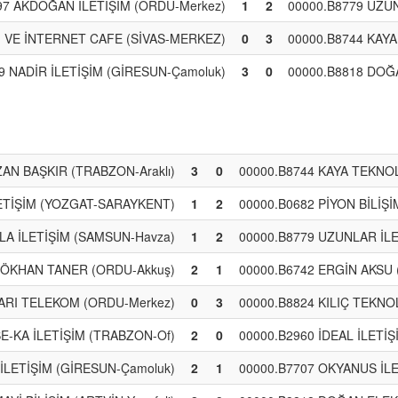
97 AKDOĞAN İLETİŞİM (ORDU-Merkez)
1
2
00000.B8779 UZUN
İM VE İNTERNET CAFE (SİVAS-MERKEZ)
0
3
00000.B8744 KAYA 
9 NADİR İLETİŞİM (GİRESUN-Çamoluk)
3
0
00000.B8818 DOĞ
AN BAŞKIR (TRABZON-Araklı)
3
0
00000.B8744 KAYA TEKNOLO
LETİŞİM (YOZGAT-SARAYKENT)
1
2
00000.B0682 PİYON BİLİŞ
LA İLETİŞİM (SAMSUN-Havza)
1
2
00000.B8779 UZUNLAR İLE
GÖKHAN TANER (ORDU-Akkuş)
2
1
00000.B6742 ERGİN AKSU 
ŞARI TELEKOM (ORDU-Merkez)
0
3
00000.B8824 KILIÇ TEKNOL
SE-KA İLETİŞİM (TRABZON-Of)
2
0
00000.B2960 İDEAL İLETİŞ
 İLETİŞİM (GİRESUN-Çamoluk)
2
1
00000.B7707 OKYANUS İLE