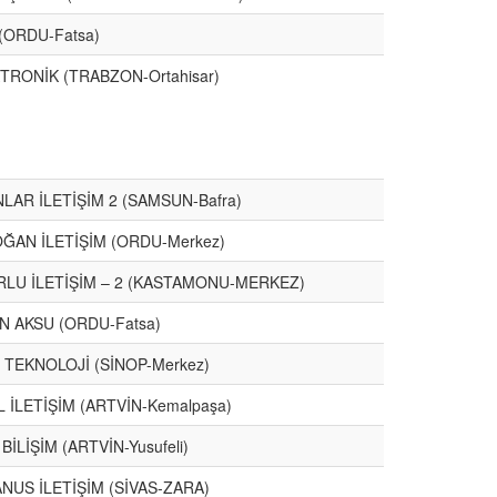
(ORDU-Fatsa)
TRONİK (TRABZON-Ortahisar)
LAR İLETİŞİM 2 (SAMSUN-Bafra)
OĞAN İLETİŞİM (ORDU-Merkez)
RLU İLETİŞİM – 2 (KASTAMONU-MERKEZ)
N AKSU (ORDU-Fatsa)
Ç TEKNOLOJİ (SİNOP-Merkez)
L İLETİŞİM (ARTVİN-Kemalpaşa)
BİLİŞİM (ARTVİN-Yusufeli)
NUS İLETİŞİM (SİVAS-ZARA)