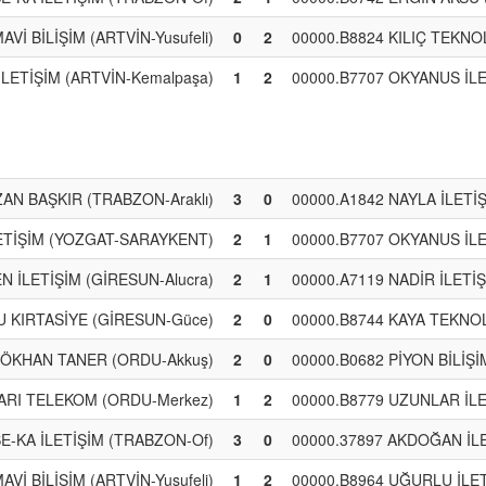
AVİ BİLİŞİM (ARTVİN-Yusufeli)
0
2
00000.B8824 KILIÇ TEKNOL
İLETİŞİM (ARTVİN-Kemalpaşa)
1
2
00000.B7707 OKYANUS İLE
AN BAŞKIR (TRABZON-Araklı)
3
0
00000.A1842 NAYLA İLETİ
LETİŞİM (YOZGAT-SARAYKENT)
2
1
00000.B7707 OKYANUS İLE
 İLETİŞİM (GİRESUN-Alucra)
2
1
00000.A7119 NADİR İLETİ
U KIRTASİYE (GİRESUN-Güce)
2
0
00000.B8744 KAYA TEKNOLO
GÖKHAN TANER (ORDU-Akkuş)
2
0
00000.B0682 PİYON BİLİŞ
ŞARI TELEKOM (ORDU-Merkez)
1
2
00000.B8779 UZUNLAR İLE
SE-KA İLETİŞİM (TRABZON-Of)
3
0
00000.37897 AKDOĞAN İL
AVİ BİLİŞİM (ARTVİN-Yusufeli)
1
2
00000.B8964 UĞURLU İLE